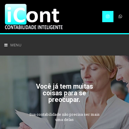
MENU
Você já tem muitas
coisas para se
preocupar.
Sua contabilidade não precisa ser mais
uma delas